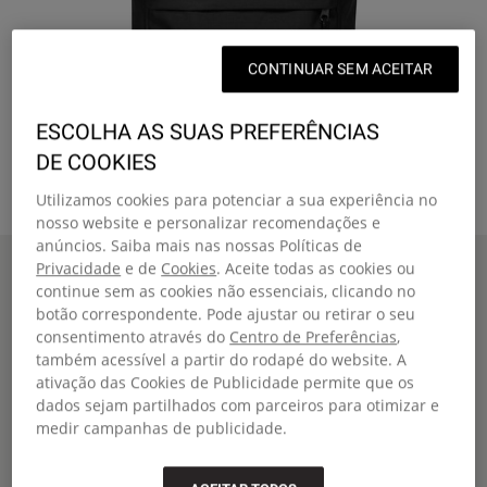
CONTINUAR SEM ACEITAR
ESCOLHA AS SUAS PREFERÊNCIAS
DE COOKIES
Utilizamos cookies para potenciar a sua experiência no
nosso website e personalizar recomendações e
anúncios. Saiba mais nas nossas Políticas de
Home
TOTE POCKET
Privacidade
e de
Cookies
. Aceite todas as cookies ou
New Arrivals
continue sem as cookies não essenciais, clicando no
TOTE POCKET
botão correspondente. Pode ajustar ou retirar o seu
consentimento através do
Centro de Preferências
,
Mala de ombro média com bolsa para portátil e alça para trolley
também acessível a partir do rodapé do website. A
€60,00
ativação das Cookies de Publicidade permite que os
Cor
:
Black
dados sejam partilhados com parceiros para otimizar e
medir campanhas de publicidade.
Tamanho:
A40 x L33 x P12 | 23 Litro
Comparar
Close