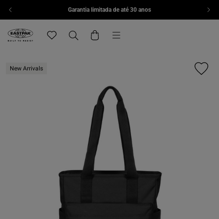
Garantia limitada de até 30 anos
Skip to content
Menu
Eastpak, go to eu.eastpak.com home page
Translation missing: pt-PT.general.navigation.wish
Search
Cart
New Arrivals