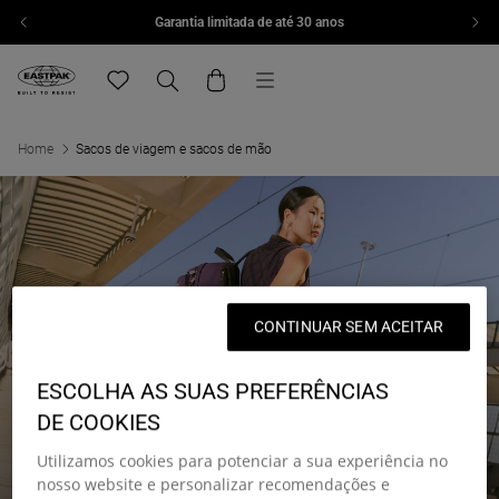
Garantia limitada de até 30 anos
Skip to content
Menu
Eastpak, go to eu.eastpak.com home page
Translation missing: pt-PT.general.navigation.wish
Search
Cart
Home
Sacos de viagem e sacos de mão
CONTINUAR SEM ACEITAR
ESCOLHA AS SUAS PREFERÊNCIAS
DE COOKIES
Utilizamos cookies para potenciar a sua experiência no
nosso website e personalizar recomendações e