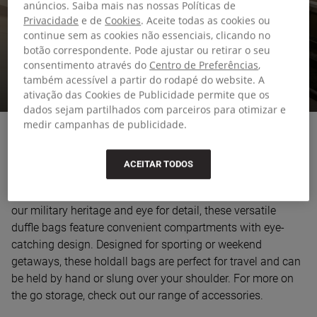
SACOS DE VIAGEM E
anúncios. Saiba mais nas nossas Políticas de
Privacidade
e de
Cookies
. Aceite todas as cookies ou
SACOS DE MÃO
continue sem as cookies não essenciais, clicando no
botão correspondente. Pode ajustar ou retirar o seu
consentimento através do
Centro de Preferências
,
Malas de viagem em que podes confiar, onde quer que este
também acessível a partir do rodapé do website. A
verão te leve.
ativação das Cookies de Publicidade permite que os
dados sejam partilhados com parceiros para otimizar e
medir campanhas de publicidade.
ACEITAR TODOS
Tackle locker rooms, train stations and all life's travels
effortlessly with our large duffles and holdalls. Shaped by
our military heritage and eye for detail, these versatile
duffle bags feature convenient compartments with eye-
catching design. Designed for sporting or weekend
getaways, these holdall bags are perfect for travel and can
be held by hand or slung over your shoulder. For more on
the go storage, check out our range of accessories.