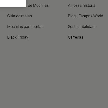
Localizador de Mochilas
A nossa história
Guia de malas
Blog | Eastpak World
Mochilas para portatil
Sustentabilidade
Black Friday
Carreiras