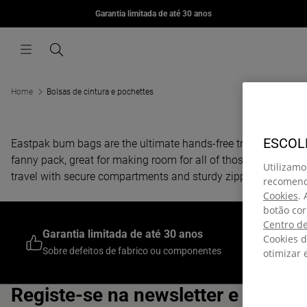
MORIUS
Garantia limitada de até 30 anos
Skip to content
€85,00
Menu
Search
Home
Bolsas de cintura e pochettes
ESCOL
Eastpak bum bags are the ultimate hands-free travel essential. 
fanny pack, great for making room for all of those essentials
Utilizamo
travel with secure compartments and sturdy zippers. Discove
recomenda
Cookies
.
botão cor
Junte-se 
Centro de
Garantia limitada de até 30 anos
desconto
Cookies d
Sobre defeitos de fabrico ou componentes
Na sua prim
otimizar
integral
Registe-se na newsletter e