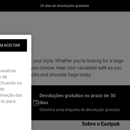
YER
DAY OFFICE
DAY PAK'R
30 dias de devoluções gratuitas
00
€80,00
€67,00
e page
ng: pt-PT.general.navigation.wishlist
nt
t
M ACEITAR
d ladies to suit your style. Whether you're looking for a large
ave it. Whatever you choose, keep your valuables safe as you
sonalizar
 and shop backpacks and shoulder bags today.
e de
 clicando no
 do
ativação das
comendas
Devoluções gratuitas no prazo de 30
ros para
dias
Obtenha uma etiqueta de devolução gratuita
Comprar
Sobre o Eastpak