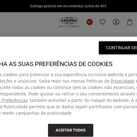
DAY PAK'R PRO
STUDY BUDDY
SUPL
Entrega gratuita em encomendas acima de 40€
€85,00
€95,00
€110,
Eastpak, go to eu.eastpak.com hom
Alterar localização
Translation missi
My Accou
Car
CONTINUAR SE
HA AS SUAS PREFERÊNCIAS DE COOKIES
Discover our vast variety of colours, prints and sizes for men an
, or a lightweight crossbody bum bag, perfect for on the go: we h
s cookies para potenciar a sua experiência no nosso website e per
r the rest of our fashion-forward pieces and innovative designs
ções e anúncios. Saiba mais nas nossas Políticas de
Privacidade
 Aceite todas as cookies ou continue sem as cookies não essenciais,
respondente. Pode ajustar ou retirar o seu consentimento através
à comunidade e ganhe 15% de
 Preferências
, também acessível a partir do rodapé do website. A 
Entrega gratuita para en
e Publicidade permite que os dados sejam partilhados com parcei
superiores a 40€
eira encomenda de artigos a preço
 e medir campanhas de publicidade.
Entrega em 3 a 5 dias úteis
Precisa de ajuda?
ACEITAR TODOS