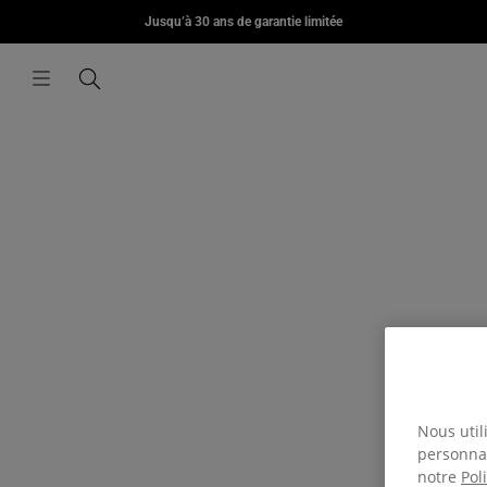
MORIUS
Jusqu’à 30 ans de garantie limitée
Aller au contenu
€85,00
Menu
Recherche
Nous util
personnal
notre
Pol