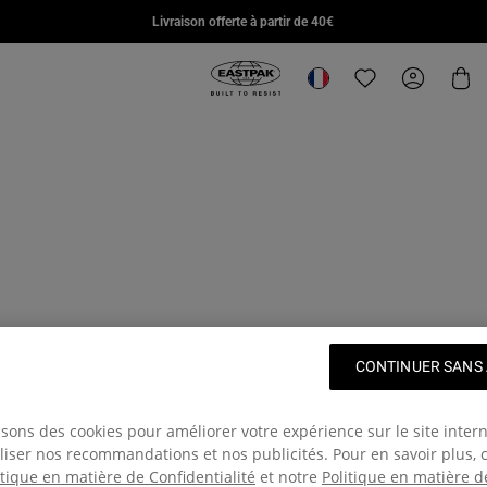
DAY PAK'R PRO
STUDY BUDDY
SUPL
Livraison offerte à partir de 40€
€85,00
€95,00
€110,
Eastpak, accéder à la page d'accuei
Changer de lieu
Translation missin
Mon com
Pan
CONTINUER SANS
isons des cookies pour améliorer votre expérience sur le site intern
iser nos recommandations et nos publicités. Pour en savoir plus, 
itique en matière de Confidentialité
et notre
Politique en matière d