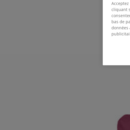
Acceptez 
cliquant 
consentem
bas de pa
données a
publicitai