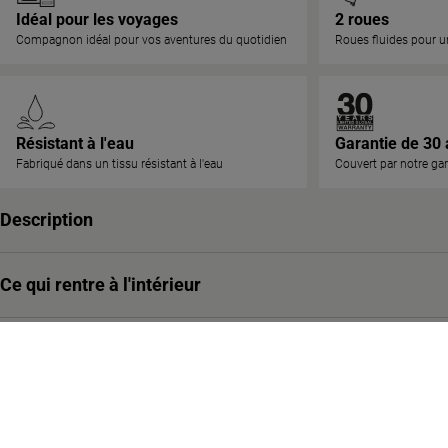
Idéal pour les voyages
2 roues
Compagnon idéal pour vos aventures du quotidien
Roues fluides pour un
Résistant à l'eau
Garantie de 30 
Fabriqué dans un tissu résistant à l'eau
Couvert par notre ga
Description
Ce qui rentre à l'intérieur
Livraisons et retours
Matériel et maintenance