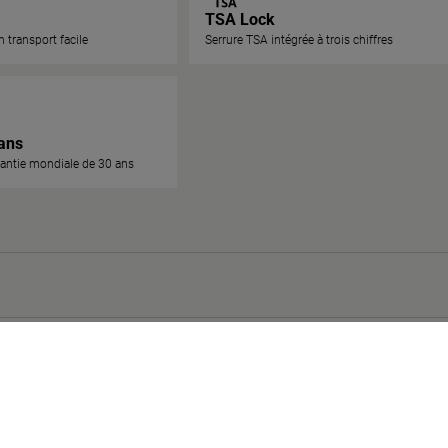
TSA Lock
 transport facile
Serrure TSA intégrée à trois chiffres
ans
rantie mondiale de 30 ans