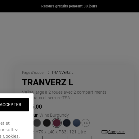
YER
DAY OFFICE
DAY PAK'R
Retours gratuits pendant 30 jours
00
€80,00
€67,00
l de eu.eastpak.com
g: fr.general.navigation.wishlist
pte
ier
Page d'accueil
TRANVERZ L
TRANVERZ L
Valise large à 2 roues avec 2 compartiments
principaux et serrure TSA
 ACCEPTER
€205,00
Couleur
:
Wine Burgundy
et et
+4
consultez
Taille:
H79 x L40 x P33 | 121 Litre
Comparer
e Cookies
.
Fermer