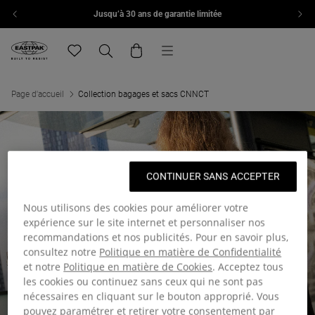
Jusqu’à 30 ans de garantie limitée
Aller au contenu
Menu
Eastpak, accéder à la page d'accueil de eu.eastpak.com
Translation missing: fr.general.navigation.wishlist
Recherche
Panier
Page d'accueil
Collection bagages et sacs CNNCT
CONTINUER SANS ACCEPTER
Nous utilisons des cookies pour améliorer votre
expérience sur le site internet et personnaliser nos
recommandations et nos publicités. Pour en savoir plus,
consultez notre
Politique en matière de Confidentialité
et notre
Politique en matière de Cookies
. Acceptez tous
les cookies ou continuez sans ceux qui ne sont pas
nécessaires en cliquant sur le bouton approprié. Vous
pouvez paramétrer et retirer votre consentement par