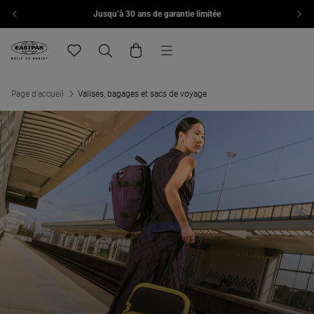
Jusqu’à 30 ans de garantie limitée
Aller au contenu
Menu
Eastpak, accéder à la page d'accueil de eu.eastpak.com
Translation missing: fr.general.navigation.wishlist
Recherche
Panier
Page d'accueil
Valises, bagages et sacs de voyage