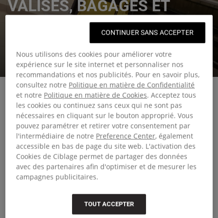
VALISES, BAGAGES ET
SACS DE VOYAGE
CONTINUER SANS ACCEPTER
Des sacs de voyage sur lesquels vous pouvez compter,
Nous utilisons des cookies pour améliorer votre
quels que soient vos projets.
expérience sur le site internet et personnaliser nos
recommandations et nos publicités. Pour en savoir plus,
consultez notre
Politique en matière de Confidentialité
et notre
Politique en matière de Cookies
. Acceptez tous
les cookies ou continuez sans ceux qui ne sont pas
nécessaires en cliquant sur le bouton approprié. Vous
Voyagez malin avec le bon bagage
pouvez paramétrer et retirer votre consentement par
l'intermédiaire de notre
Preference Center
, également
accessible en bas de page du site web. L'activation des
Choisir le bon bagage peut vraiment faire la différence
Cookies de Ciblage permet de partager des données
quand vous êtes en déplacement. Notre collection propose
avec des partenaires afin d'optimiser et de mesurer les
des sacs de voyage compacts pour les escapades du
campagnes publicitaires.
week-end, mais aussi de grandes valises pensées pour les
longs séjours. Que vous préfériez la structure rigide d’un
TOUT ACCEPTER
bagage à coque ou la polyvalence d’une valise souple,
notre sélection propose des options fiables et stylées pour