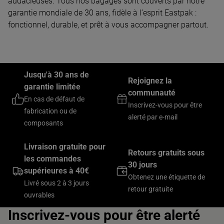
audacieuses. Tous nos bagages sont couverts par notre
garantie mondiale de 30 ans, fidèle à l’esprit Eastpak :
fonctionnel, durable, et prêt à vous accompagner partout.
Jusqu'à 30 ans de
Rejoignez la
garantie limitée
communauté
En cas de défaut de
Inscrivez-vous pour être
fabrication ou de
alerté par e-mail
composants
Livraison gratuite pour
Retours gratuits sous
les commandes
30 jours
supérieures à 40€
Obtenez une étiquette de
Livré sous 2 à 3 jours
retour gratuite
ouvrables
Inscrivez-vous pour être alerté