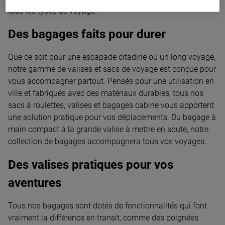
tous les types de voyage.
Des bagages faits pour durer
Que ce soit pour une escapade citadine ou un long voyage,
notre gamme de valises et sacs de voyage est conçue pour
vous accompagner partout. Pensés pour une utilisation en
ville et fabriqués avec des matériaux durables, tous nos
sacs à roulettes, valises et bagages cabine vous apportent
une solution pratique pour vos déplacements. Du bagage à
main compact à la grande valise à mettre en soute, notre
collection de bagages accompagnera tous vos voyages.
Des valises pratiques pour vos
aventures
Tous nos bagages sont dotés de fonctionnalités qui font
vraiment la différence en transit, comme des poignées