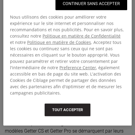
Des sacs outdoor conçus pour bouger
CONTINUER SANS ACCEPTER
Que vous quittiez la ville, deviez vous frayer un chemin sur
Nous utilisons des cookies pour améliorer votre
expérience sur le site internet et personnaliser nos
le quai de la gare ou passiez la journée en vadrouille, notre
recommandations et nos publicités. Pour en savoir plus,
collection de sacs outdoor est pensée pour suivre votre
consultez notre
Politique en matière de Confidentialité
rythme. Ces sacs ne se contentent pas de transporter vos
et notre
Politique en matière de Cookies
. Acceptez tous
affaires, ils vous accompagnent dans toutes vos aventures,
les cookies ou continuez sans ceux qui ne sont pas
grâce à des matériaux résistants, des compartiments
nécessaires en cliquant sur le bouton approprié. Vous
astucieux et des détails ergonomiques conçus pour la
pouvez paramétrer et retirer votre consentement par
mobilité. Utilisez-les pour vos trajets quotidiens, pour
l'intermédiaire de notre
Preference Center
, également
accessible en bas de page du site web. L'activation des
affronter les météos capricieuses ou pour partir en
Cookies de Ciblage permet de partager des données
randonnée : vous pourrez compter sur eux.
avec des partenaires afin d'optimiser et de mesurer les
campagnes publicitaires.
Des sacs à dos outdoor bien pensés
Chaque sac de cette gamme est conçu avec un objectif
TOUT ACCEPTER
clair : vous offrir une véritable liberté de mouvement, sans
faire de compromis sur l’organisation ou la structure. Les
modèles Getter CS et Getter Pro se démarquent par leurs