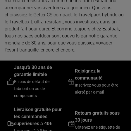
matériaux résistants aux intempéries : tout est fait pour
accompagner vos aventures au quotidien. Que vous
choisissiez le Getter CS compact, le Travelpack hybride ou
le Travelbox L ultra-résistant, vous investissez dans un
produit fait pour durer. Et comme toujours chez Eastpak,
tous nos sacs outdoor sont couverts par notre garantie
mondiale de 30 ans, pour que vous puissiez voyager
l’esprit tranquille, encore et encore.
Jusqu'à 30 ans de
Rejoignez la
garantie limitée
communauté
En cas de défaut de
Inscrivez-vous pour être
fabrication ou de
alerté par e-mail
composants
Livraison gratuite pour
Retours gratuits sous
les commandes
30 jours
supérieures à 40€
Obtenez une étiquette de
Livré sous 2 à 3 jours