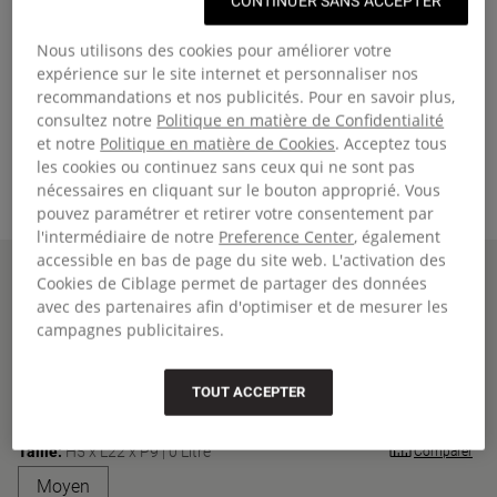
CONTINUER SANS ACCEPTER
Nous utilisons des cookies pour améliorer votre
expérience sur le site internet et personnaliser nos
recommandations et nos publicités. Pour en savoir plus,
consultez notre
Politique en matière de Confidentialité
et notre
Politique en matière de Cookies
. Acceptez tous
les cookies ou continuez sans ceux qui ne sont pas
nécessaires en cliquant sur le bouton approprié. Vous
pouvez paramétrer et retirer votre consentement par
l'intermédiaire de notre
Preference Center
, également
accessible en bas de page du site web. L'activation des
Page d'accueil
OVAL SINGLE
Cookies de Ciblage permet de partager des données
OVAL SINGLE
avec des partenaires afin d'optimiser et de mesurer les
campagnes publicitaires.
Trousse moyenne
€23,00
Couleur
:
Triple Denim
TOUT ACCEPTER
+24
Taille:
H5 x L22 x P9 | 0 Litre
Comparer
Fermer
Taille 'Moyen'
Moyen