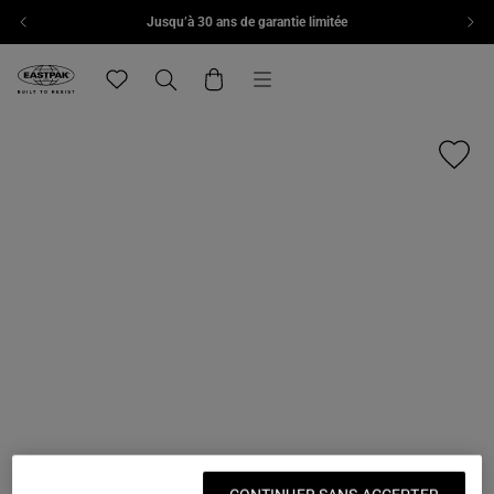
Jusqu’à 30 ans de garantie limitée
Aller au contenu
Menu
Eastpak, accéder à la page d'accueil de eu.eastpak.com
Translation missing: fr.general.navigation.wishlist
Recherche
Panier