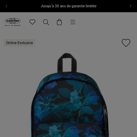
Jusqu’à 30 ans de garantie limitée
Aller au contenu
Menu
Eastpak, accéder à la page d'accueil de eu.eastpak.com
Translation missing: fr.general.navigation.wishlist
Recherche
Panier
Online Exclusive