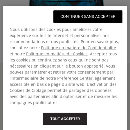
CONTINUER SANS ACCEPTER
Nous utilisons des cookies pour améliorer votre
expérience sur le site internet et personnaliser nos
recommandations et nos publicités. Pour en savoir plus,
consultez notre
Politique en matière de Confidentialité
et notre
Politique en matière de Cookies
. Acceptez tous
les cookies ou continuez sans ceux qui ne sont pas
nécessaires en cliquant sur le bouton approprié. Vous
Page d'accueil
OUT OF OFFICE
pouvez paramétrer et retirer votre consentement par
OUT OF OFFICE
l'intermédiaire de notre
Preference Center
, également
accessible en bas de page du site web. L'activation des
Sac à dos moyen avec housse pour ordinateur portable
Cookies de Ciblage permet de partager des données
€65,00
avec des partenaires afin d'optimiser et de mesurer les
campagnes publicitaires.
Couleur
:
Dark Ray
+28
Taille:
H44 x L29.5 x P22 | 27 Litre
Comparer
TOUT ACCEPTER
Fermer
Taille 'Moyen'
Moyen