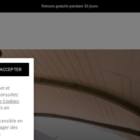
YER
DAY OFFICE
DAY PAK'R
Retours gratuits pendant 30 jours
00
€80,00
€67,00
l de eu.eastpak.com
g: fr.general.navigation.wishlist
pte
ier
 ACCEPTER
et et
consultez
e Cookies
.
es en
cessible en
tager des
s