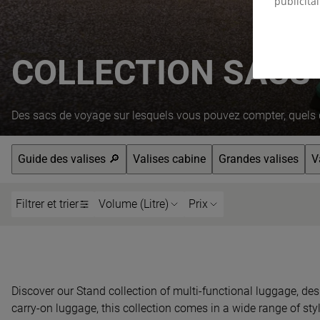
publicitai
COLLECTION SACS
Des sacs de voyage sur lesquels vous pouvez compter, quels q
Guide des valises 🔎︎
Valises cabine
Grandes valises
V
Filtrer et trier
Volume (Litre)
Prix
Discover our Stand collection of multi-functional luggage, de
carry-on luggage, this collection comes in a wide range of sty