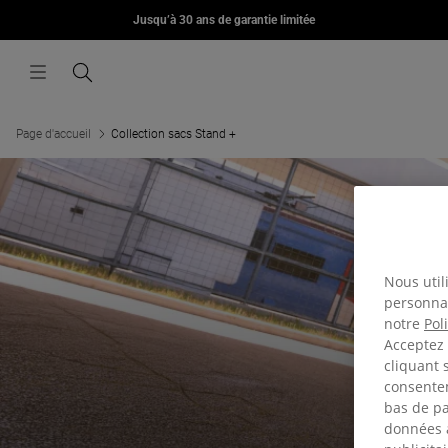
MORIUS
Jusqu’à 30 ans de garantie limitée
Aller au contenu
€85,00
Menu
Recherche
Page d'accueil
Collection sacs Stand +
Nous util
personnal
notre
Pol
Acceptez 
cliquant 
consentem
bas de pa
données a