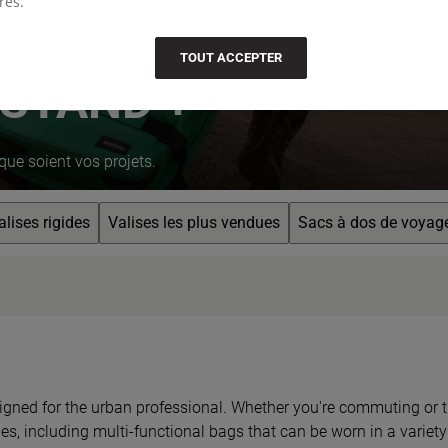
res.
TOUT ACCEPTER
 STAND +
ue soient vos projets.
alises rigides
Valises les plus vendues
Sacs à dos de voyag
signed for the urban professional. Whether you're commuting or tr
les, including multi-functional bags that can be worn in a varie