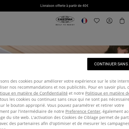
DAY PAK'R PRO
STUDY BUDDY
SUPL
Livraison offerte à partir de 40€
€85,00
€95,00
€110,
Eastpak, accéder à la page d'accuei
Changer de lieu
Translation missin
Mon com
Pan
CONTINUER SANS
isons des cookies pour améliorer votre expérience sur le site intern
iser nos recommandations et nos publicités. Pour en savoir plus, 
itique en matière de Confidentialité
et notre
Politique en matière d
tous les cookies ou continuez sans ceux qui ne sont pas nécessair
sur le bouton approprié. Vous pouvez paramétrer et retirer votre
ent par l'intermédiaire de notre
Preference Center
, également ac
ge du site web. L'activation des Cookies de Ciblage permet de par
vec des partenaires afin d'optimiser et de mesurer les campagne