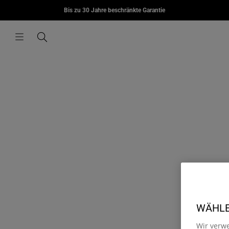
MORIUS
Bis zu 30 Jahre beschränkte Garantie
Zum Inhalt springen
€85,00
Menü
Suchen
WÄHLEN
Wir verw