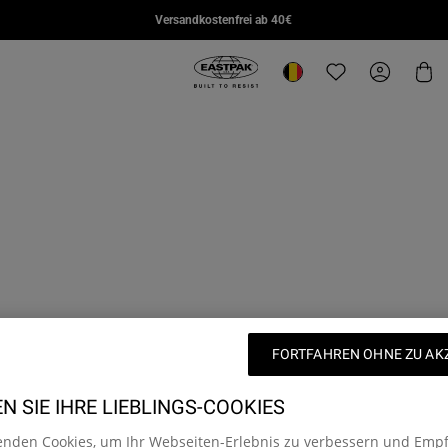
DAY PAK'R PRO
STUDY BUDDY
SUPL
Versandkostenfrei ab 40€
€85,00
€95,00
€110,
Eastpak, zur Startseite von eu.east
Standort ändern
Translation missi
Mein Kon
Wa
FORTFAHREN OHNE ZU AK
 SIE IHRE LIEBLINGS-COOKIES
enden Cookies, um Ihr Webseiten-Erlebnis zu verbessern und Emp