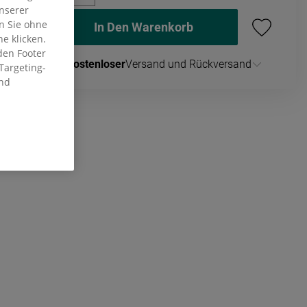
nserer
en Sie ohne
In Den Warenkorb
he klicken.
den Footer
Kostenloser
Versand und Rückversand
Targeting-
und