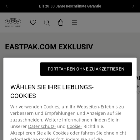
Bis zu 30 Jahre beschränkte Garantie
Zum Inhalt springen
Menü
Eastpak, zur Startseite von eu.eastpak.com
Translation missing: de.general.navigation.wishlis
Suchen
Warenkorb
EASTPAK.COM EXKLUSIV
Alles anzeigen
FORTFAHREN OHNE ZU AKZEPTIEREN
PADDED PAK'R®
DAY PA
Online Exclusive
Online Exc
WÄHLEN SIE IHRE LIEBLINGS-
Unser ikonischer Rucksack
Mittlerer 
Laptopfac
COOKIES
55,00 €
60,00 €
Wir verwenden Cookies, um Ihr Webseiten-Erlebnis zu
verbessern und Empfehlungen und Anzeigen auf Sie
zuzuschneiden. Weitere Informationen finden Sie in
unserer
Datenschutz-
und
Cookie-
Richtlinie.
Akzeptieren Sie alle Cookies oder fahren Sie ohne nicht
erforderliche Cookies fort, indem Sie auf die