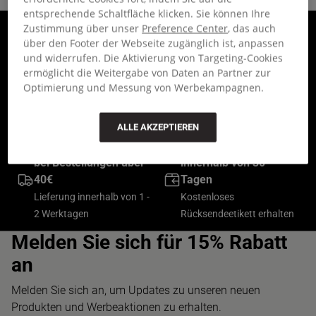
entsprechende Schaltfläche klicken. Sie können Ihre
Werden Sie Mitglied
Zustimmung über unser
Preference Center
, das auch
Bis zu 30 Jahre
über den Footer der Webseite zugänglich ist, anpassen
der Community und
eingeschränkte
und widerrufen. Die Aktivierung von Targeting-Cookies
erhalten Sie 15 %
Garantie
ermöglicht die Weitergabe von Daten an Partner zur
Rabatt
Optimierung und Messung von Werbekampagnen.
Bei Herstellungs- oder
Bei Ihrer ersten Bestellung
Komponentenfehlern
von Artikeln zum Vollpreis
ALLE AKZEPTIEREN
Kostenlose Lieferung
Kostenlose Rückgabe
bei Bestellungen über
innerhalb von 30
40€
Tagen
Lieferung innerhalb von 1 -
Kostenloses
2 Werktagen
Rücksendeetikett erhalten
Melden Sie sich für 15% Rabatt
an
Melden Sie sich an, um Updates zu unseren neuen
Produkten und Werbeaktionen zu erhalten.