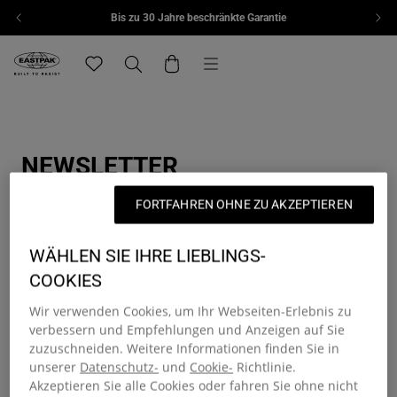
Bis zu 30 Jahre beschränkte Garantie
Zum Inhalt springen
Menü
Eastpak, zur Startseite von eu.eastpak.com
Translation missing: de.general.navigation.wishlis
Suchen
Warenkorb
NEWSLETTER
MELDEN SIE SICH FÜR EINEN RABATT VON 15 % AN
FORTFAHREN OHNE ZU AKZEPTIEREN
WÄHLEN SIE IHRE LIEBLINGS-
Emailadresse
COOKIES
Ich akzeptiere die
privacy policy
*
Ich stimme der Verarbeitung meiner
Wir verwenden Cookies, um Ihr Webseiten-Erlebnis zu
personenbezogenen Daten für profilbasierte
verbessern und Empfehlungen und Anzeigen auf Sie
Marketingzwecke zu, wie in der
Datenschutzerklärung
von Eastpak beschrieben.*
zuzuschneiden. Weitere Informationen finden Sie in
unserer
Datenschutz-
und
Cookie-
Richtlinie.
Akzeptieren Sie alle Cookies oder fahren Sie ohne nicht
Anmelden