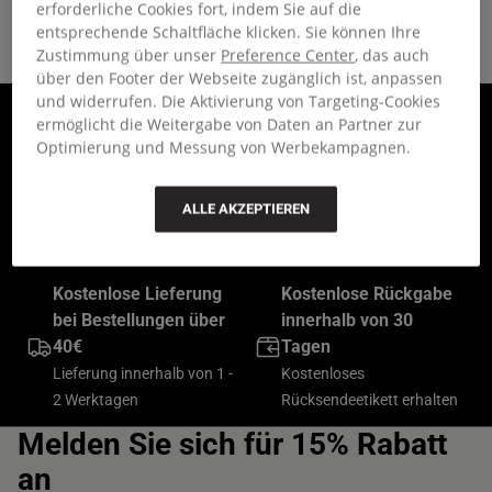
erforderliche Cookies fort, indem Sie auf die
entsprechende Schaltfläche klicken. Sie können Ihre
Zustimmung über unser
Preference Center
, das auch
über den Footer der Webseite zugänglich ist, anpassen
und widerrufen. Die Aktivierung von Targeting-Cookies
Werden Sie Mitglied
Bis zu 30 Jahre
ermöglicht die Weitergabe von Daten an Partner zur
der Community und
Optimierung und Messung von Werbekampagnen.
eingeschränkte
erhalten Sie 15 %
Garantie
Rabatt
Bei Herstellungs- oder
ALLE AKZEPTIEREN
Bei Ihrer ersten Bestellung
Komponentenfehlern
von Artikeln zum Vollpreis
Kostenlose Lieferung
Kostenlose Rückgabe
bei Bestellungen über
innerhalb von 30
40€
Tagen
Lieferung innerhalb von 1 -
Kostenloses
2 Werktagen
Rücksendeetikett erhalten
Melden Sie sich für 15% Rabatt
an