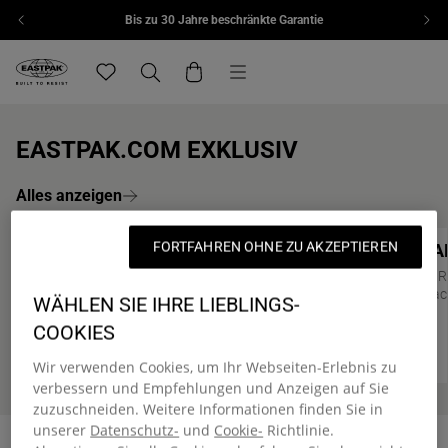
Bis zu 30 Jahre beschränkte Garantie
Zum Inhalt springen
Menü
Eastpak, zur Startseite von eu.eastpak.com
Translation missing: de.general.navigation.wishlis
Suchen
Warenkorb
EASTPAK.COM EXKLUSIV
Alles anzeigen
FORTFAHREN OHNE ZU AKZEPTIEREN
PADDED PAK'R®
DAY PA
Online Exclusive
Online Exc
Unser ikonischer Rucksack
Mittlerer 
Laptopfac
WÄHLEN SIE IHRE LIEBLINGS-
55,00 €
COOKIES
60,00 €
Wir verwenden Cookies, um Ihr Webseiten-Erlebnis zu
verbessern und Empfehlungen und Anzeigen auf Sie
zuzuschneiden. Weitere Informationen finden Sie in
unserer
Datenschutz-
und
Cookie-
Richtlinie.