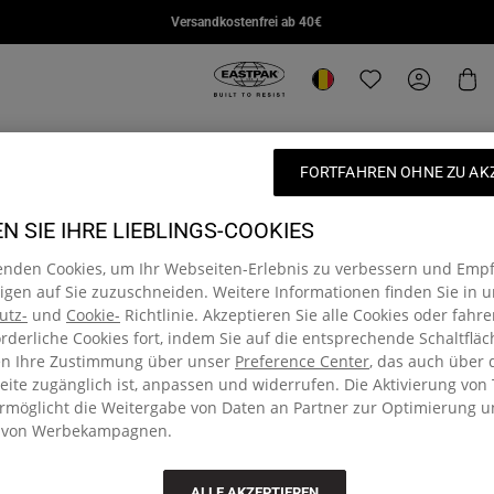
DAY PAK'R PRO
STUDY BUDDY
SUPL
Versandkostenfrei ab 40€
€85,00
€95,00
€110,
Eastpak, zur Startseite von eu.east
Standort ändern
Translation missi
Mein Kon
Wa
FORTFAHREN OHNE ZU AK
 SIE IHRE LIEBLINGS-COOKIES
Discover our vast variety of colours, prints and sizes for men an
, or a lightweight crossbody bum bag, perfect for on the go: we h
enden Cookies, um Ihr Webseiten-Erlebnis zu verbessern und Emp
r the rest of our fashion-forward pieces and innovative designs
gen auf Sie zuzuschneiden. Weitere Informationen finden Sie in u
utz-
und
Cookie-
Richtlinie. Akzeptieren Sie alle Cookies oder fahr
orderliche Cookies fort, indem Sie auf die entsprechende Schaltfläc
e Mitglied der Community
en Ihre Zustimmung über unser
Preference Center
, das auch über 
Kostenlose Lieferung bei 
ten Sie 15 % Rabatt
ite zugänglich ist, anpassen und widerrufen. Die Aktivierung von 
über 40€
rsten Bestellung von Artikeln zum
ermöglicht die Weitergabe von Daten an Partner zur Optimierung 
Lieferung innerhalb von 1 - 2 
 von Werbekampagnen.
Brauchst du Hilfe?
ALLE AKZEPTIEREN