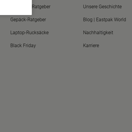
Rucksack-Ratgeber
Unsere Geschichte
Gepäck-Ratgeber
Blog | Eastpak World
Laptop-Rucksäcke
Nachhaltigkeit
Black Friday
Karriere