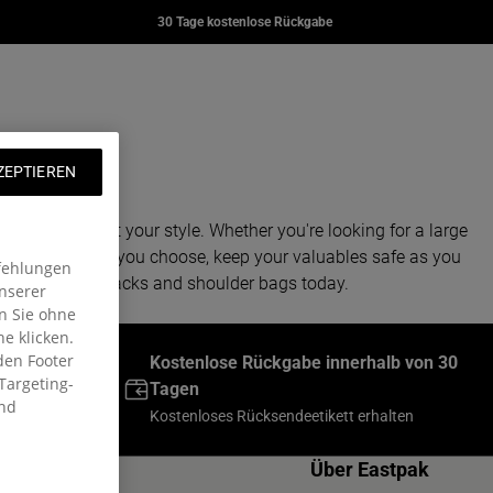
YER
DAY OFFICE
DAY PAK'R
30 Tage kostenlose Rückgabe
00
€80,00
€67,00
pak.com
ng: de.general.navigation.wishlist
to
renkorb
ZEPTIEREN
d ladies to suit your style. Whether you're looking for a large
ave it. Whatever you choose, keep your valuables safe as you
fehlungen
 and shop backpacks and shoulder bags today.
nserer
en Sie ohne
he klicken.
den Footer
Bestellungen
Kostenlose Rückgabe innerhalb von 30
Targeting-
Tagen
und
Werktagen
Kostenloses Rücksendeetikett erhalten
Shop
Über Eastpak