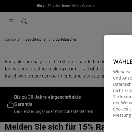
MORIUS
Bis zu 30 Jahre beschränkte Garantie
Zum Inhalt springen
€85,00
Menü
Suchen
Startseite
Bauchtaschen und Gürteltaschen
WÄHLEN
Eastpak bum bags are the ultimate hands-free travel essential. 
fanny pack, great for making room for all of those essentials
Wir verw
travel with secure compartments and sturdy zippers. Discove
und Anzei
Datensch
nicht erf
Werden Si
Sie könn
Bis zu 30 Jahre eingeschränkte
und erhal
der Webse
Garantie
Bei Ihrer e
Cookies 
Bei Herstellungs- oder Komponentenfehlern
Messung
Vollpreis
Melden Sie sich für 15% Rabatt