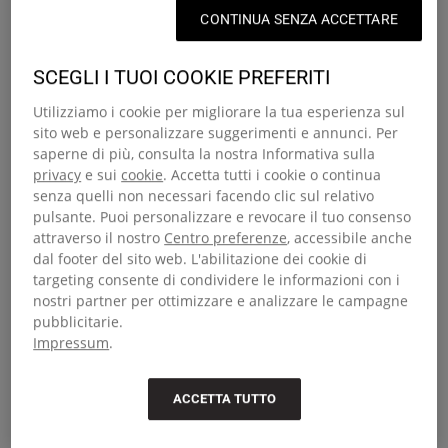
peine
CONTINUA SENZA ACCETTARE
Découvrez notre collection de sacs à dos en promotion et
SCEGLI I TUOI COOKIE PREFERITI
profitez de modèles intemporels à prix exceptionnels. Que
vous recherchiez un sac pour vos trajets quotidiens, pour
Utilizziamo i cookie per migliorare la tua esperienza sul
partir en week-end ou un indispensable pour l’école, c’est
sito web e personalizzare suggerimenti e annunci. Per
l’occasion idéale de profiter d’équipements de qualité à prix
saperne di più, consulta la nostra Informativa sulla
privacy
e sui
cookie
. Accetta tutti i cookie o continua
réduit. Des imprimés originaux aux tons minimalistes, nos
senza quelli non necessari facendo clic sul relativo
sacs à dos en promotion sont faits pour la vraie vie et sont
pulsante. Puoi personalizzare e revocare il tuo consenso
dotés de bretelles rembourrées, de compartiments zippés
attraverso il nostro
Centro preferenze
, accessibile anche
et de la robustesse signée Eastpak. Des modèles faits pour
dal footer del sito web. L'abilitazione dei cookie di
durer, à des prix incroyables.
targeting consente di condividere le informazioni con i
nostri partner per ottimizzare e analizzare le campagne
Faites des économies sur nos
pubblicitarie.
Impressum
.
bagages en promo
ACCETTA TUTTO
À la recherche de votre prochain compagnon de voyage ?
Notre sélection de bagages en promo inclut des valises