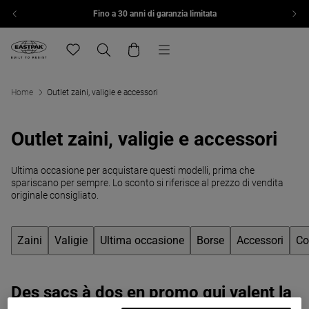
Fino a 30 anni di garanzia limitata
Vai al contenuto
Menu
Eastpak, vai alla home page di eu.eastpak.com
Translation missing: it.general.navigation.wishlist
Ricerca
Carrello
Home
Outlet zaini, valigie e accessori
Outlet zaini, valigie e accessori
Ultima occasione per acquistare questi modelli, prima che
spariscano per sempre. Lo sconto si riferisce al prezzo di vendita
originale consigliato.
Zaini
Valigie
Ultima occasione
Borse
Accessori
Co
Des sacs à dos en promo qui valent la