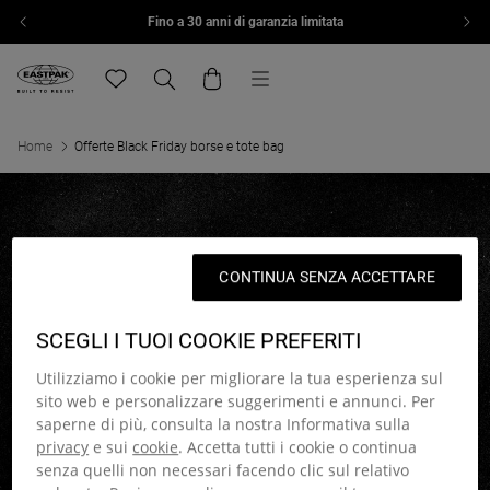
Fino a 30 anni di garanzia limitata
Vai al contenuto
Menu
Eastpak, vai alla home page di eu.eastpak.com
Translation missing: it.general.navigation.wishlist
Ricerca
Carrello
Home
Offerte Black Friday borse e tote bag
OFFERTE BLACK FRIDAY
CONTINUA SENZA ACCETTARE
BORSE E TOTE BAG
SCEGLI I TUOI COOKIE PREFERITI
Fino al 50% di sconto su una selezione di
modelli
Utilizziamo i cookie per migliorare la tua esperienza sul
sito web e personalizzare suggerimenti e annunci. Per
Termini e condizioni
saperne di più, consulta la nostra Informativa sulla
privacy
e sui
cookie
. Accetta tutti i cookie o continua
senza quelli non necessari facendo clic sul relativo