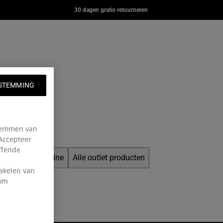
YER
DAY OFFICE
DAY PAK'R
30 dagen gratis retourneren
00
€80,00
€67,00
n eu.eastpak.com
g: nl.general.navigation.wishlist
ount
nkelwagen
STEMMING
stemmen van
 Accepteer
effende
et exclusief online
Alle outlet producten
hakelen van
 om