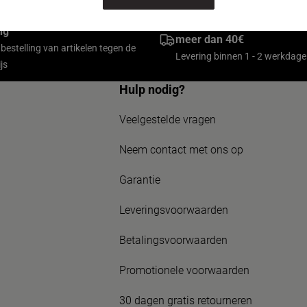
van de community en ontvang
Gratis levering bij bestell
ng
meer dan 40€
 bestelling van artikelen tegen de
Levering binnen 1 - 2 werkdag
js
Hulp nodig?
Veelgestelde vragen
Neem contact met ons op
Garantie
Leveringsvoorwaarden
Betalingsvoorwaarden
Promotionele voorwaarden
30 dagen gratis retourneren