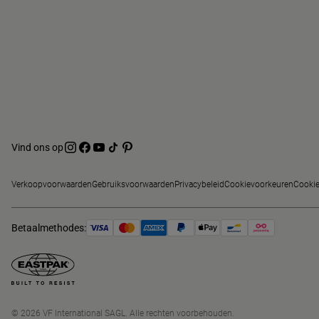
Vind ons op
Verkoopvoorwaarden
Gebruiksvoorwaarden
Privacybeleid
Cookievoorkeuren
Cookie
Betaalmethodes:
© 2026 VF International SAGL. Alle rechten voorbehouden.