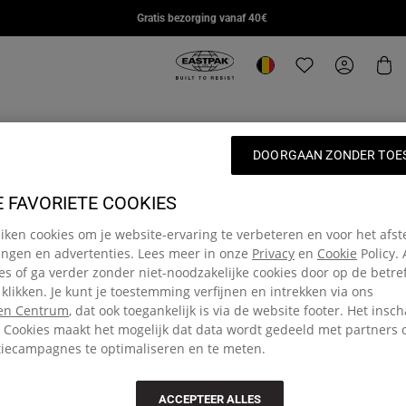
DAY PAK'R PRO
STUDY BUDDY
SUPL
Gratis bezorging vanaf 40€
€85,00
€95,00
€110,
Eastpak, ga naar de startpagina va
Locatie wijzigen
Translation missin
Mijn acc
Wi
DOORGAAN ZONDER TOE
E FAVORIETE COOKIES
dwijnen. De korting heeft betrekking op de oorspronkelijke adviesprijs.
ken cookies om je website-ervaring te verbeteren en voor het af
ingen en advertenties. Lees meer in onze
Privacy
en
Cookie
Policy.
ies of ga verder zonder niet-noodzakelijke cookies door op de betr
let tassen
Outlet accessoires
Outlet samenwerkingen
Outl
 klikken. Je kunt je toestemming verfijnen en intrekken via ons
en Centrum
, dat ook toegankelijk is via de website footer. Het insc
 Cookies maakt het mogelijk dat data wordt gedeeld met partners
tiecampagnes te optimaliseren en te meten.
ACCEPTEER ALLES