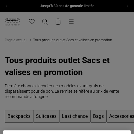
Jusqu’à 30 ans de garantie limitée
Aller au contenu
Menu
Eastpak, accéder à la page d'accueil de eu.eastpak.com
Translation missing: fr.general.navigation.wishlist
Recherche
Panier
Page d'accueil
Tous produits outlet Sacs et valises en promotion
Tous produits outlet Sacs et
valises en promotion
Dernière chance d'acheter des modèles avant qu'ils ne
disparaissent pour de bon. La remise se réfère au prix de vente
recommandé à l'origine.
Backpacks
Suitcases
Last chance
Bags
Accessorie