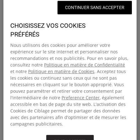
Des sacs à dos en promo qui valent la
CONTINUER SANS ACCEPTER
peine
CHOISISSEZ VOS COOKIES
Découvrez notre collection de sacs à dos en promotion et
PRÉFÉRÉS
profitez de modèles intemporels à prix exceptionnels. Que
Nous utilisons des cookies pour améliorer votre
vous recherchiez un sac pour vos trajets quotidiens, pour
expérience sur le site internet et personnaliser nos
partir en week-end ou un indispensable pour l’école, c’est
recommandations et nos publicités. Pour en savoir plus,
l’occasion idéale de profiter d’équipements de qualité à prix
consultez notre
Politique en matière de Confidentialité
réduit. Des imprimés originaux aux tons minimalistes, nos
et notre
Politique en matière de Cookies
. Acceptez tous
sacs à dos en promotion sont faits pour la vraie vie et sont
les cookies ou continuez sans ceux qui ne sont pas
dotés de bretelles rembourrées, de compartiments zippés
nécessaires en cliquant sur le bouton approprié. Vous
et de la robustesse signée Eastpak. Des modèles faits pour
pouvez paramétrer et retirer votre consentement par
l'intermédiaire de notre
Preference Center
, également
durer, à des prix incroyables.
accessible en bas de page du site web. L'activation des
Cookies de Ciblage permet de partager des données
Faites des économies sur nos
avec des partenaires afin d'optimiser et de mesurer les
bagages en promo
campagnes publicitaires.
À la recherche de votre prochain compagnon de voyage ?