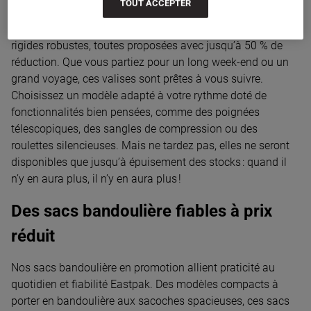
TOUT ACCEPTER
Notre sélection de bagages en promo inclut des valises
cabine, des modèles souples à roulettes et des valises
rigides robustes, toutes proposées avec jusqu’à 50 % de
réduction. Que vous partiez pour un long week-end ou un
grand voyage, ces valises sont prêtes à vous suivre.
Choisissez un modèle adapté à votre rythme doté de
fonctionnalités bien pensées, comme des poignées
télescopiques, des sangles de compression ou des
roulettes silencieuses. Mais ne tardez pas, elles ne seront
disponibles que jusqu’à épuisement des stocks : quand il
n’y en aura plus, il n’y en aura plus !
Des sacs bandoulière fiables à prix
réduit
Nos sacs bandoulière en promotion allient praticité au
quotidien et fiabilité Eastpak. Des modèles compacts à
porter en bandoulière aux sacoches spacieuses, ces sacs