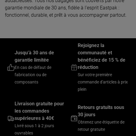
audacieuses. Tous nos bagages sont couverts par notre
garantie mondiale de 30 ans, fidèle à l’esprit Eastpak :
fonctionnel, durable, et prêt à vous accompagner partout.
Rejoignez la
Jusqu'à 30 ans de
communauté et
garantie limitée
bénéficiez de 15 % de
réduction
En cas de défaut de
fabrication ou de
Sur votre première
composants
commande d'articles à prix
plein
Livraison gratuite pour
Retours gratuits sous
les commandes
30 jours
supérieures à 40€
Obtenez une étiquette de
Livré sous 1 à 2 jours
retour gratuite
ouvrables