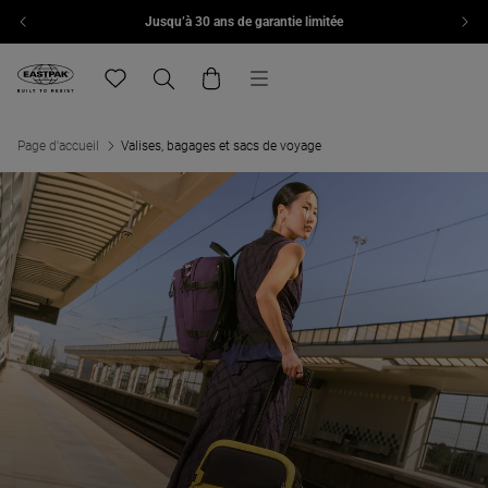
Jusqu’à 30 ans de garantie limitée
Aller au contenu
Menu
Eastpak, accéder à la page d'accueil de eu.eastpak.com
Translation missing: fr.general.navigation.wishlist
Recherche
Panier
Page d'accueil
Valises, bagages et sacs de voyage