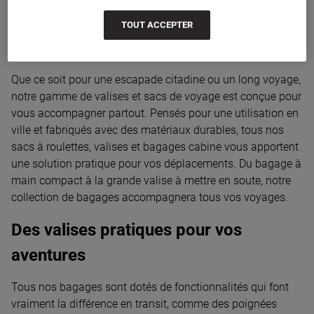
tous les types de voyage.
TOUT ACCEPTER
Des bagages faits pour durer
Que ce soit pour une escapade citadine ou un long voyage,
notre gamme de valises et sacs de voyage est conçue pour
vous accompagner partout. Pensés pour une utilisation en
ville et fabriqués avec des matériaux durables, tous nos
sacs à roulettes, valises et bagages cabine vous apportent
une solution pratique pour vos déplacements. Du bagage à
main compact à la grande valise à mettre en soute, notre
collection de bagages accompagnera tous vos voyages.
Des valises pratiques pour vos
aventures
Tous nos bagages sont dotés de fonctionnalités qui font
vraiment la différence en transit, comme des poignées