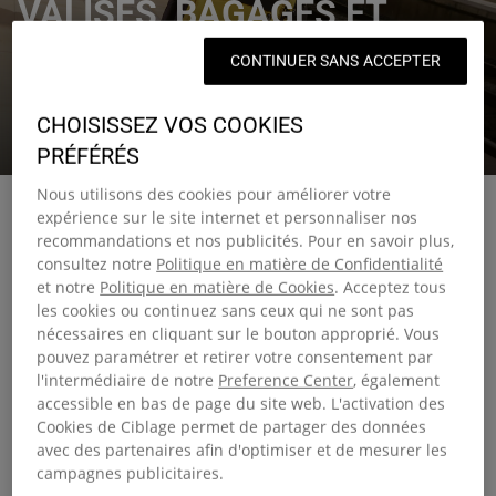
VALISES, BAGAGES ET
SACS DE VOYAGE
CONTINUER SANS ACCEPTER
Des sacs de voyage sur lesquels vous pouvez compter,
CHOISISSEZ VOS COOKIES
quels que soient vos projets.
PRÉFÉRÉS
Nous utilisons des cookies pour améliorer votre
expérience sur le site internet et personnaliser nos
recommandations et nos publicités. Pour en savoir plus,
consultez notre
Politique en matière de Confidentialité
Voyagez malin avec le bon bagage
et notre
Politique en matière de Cookies
. Acceptez tous
les cookies ou continuez sans ceux qui ne sont pas
nécessaires en cliquant sur le bouton approprié. Vous
Choisir le bon bagage peut vraiment faire la différence
pouvez paramétrer et retirer votre consentement par
quand vous êtes en déplacement. Notre collection propose
l'intermédiaire de notre
Preference Center
, également
des sacs de voyage compacts pour les escapades du
accessible en bas de page du site web. L'activation des
week-end, mais aussi de grandes valises pensées pour les
Cookies de Ciblage permet de partager des données
longs séjours. Que vous préfériez la structure rigide d’un
avec des partenaires afin d'optimiser et de mesurer les
bagage à coque ou la polyvalence d’une valise souple,
campagnes publicitaires.
notre sélection propose des options fiables et stylées pour