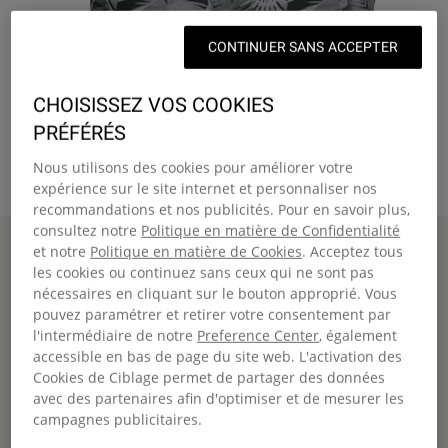
CONTINUER SANS ACCEPTER
CHOISISSEZ VOS COOKIES
PRÉFÉRÉS
Nous utilisons des cookies pour améliorer votre
expérience sur le site internet et personnaliser nos
recommandations et nos publicités. Pour en savoir plus,
consultez notre
Politique en matière de Confidentialité
Page d'accueil
PADDED PAK'R
et notre
Politique en matière de Cookies
. Acceptez tous
New Arrivals
les cookies ou continuez sans ceux qui ne sont pas
PADDED PAK'R
nécessaires en cliquant sur le bouton approprié. Vous
pouvez paramétrer et retirer votre consentement par
Sac à dos moyen avec housse pour ordinateur portable 14 pouces
l'intermédiaire de notre
Preference Center
, également
€55,00
accessible en bas de page du site web. L'activation des
Couleur
:
Brize RetroDark
Cookies de Ciblage permet de partager des données
+10
avec des partenaires afin d'optimiser et de mesurer les
campagnes publicitaires.
Taille:
H40 x L30 x P18 | 24 Litre
Comparer
Fermer