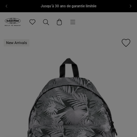
Jusqu’à 30 ans de garantie limitée
Aller au contenu
Menu
Eastpak, accéder à la page d'accueil de eu.eastpak.com
Translation missing: fr.general.navigation.wishlist
Recherche
Panier
New Arrivals