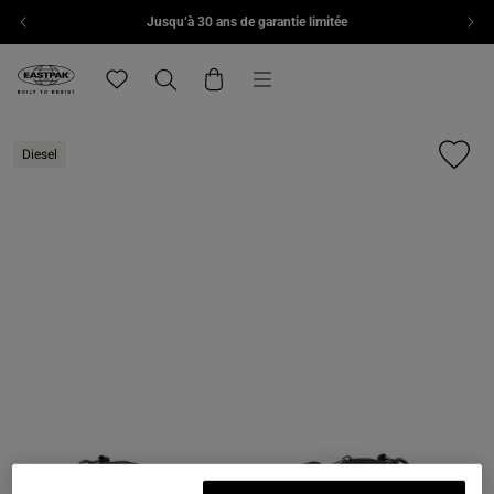
Jusqu’à 30 ans de garantie limitée
Aller au contenu
Menu
Eastpak, accéder à la page d'accueil de eu.eastpak.com
Translation missing: fr.general.navigation.wishlist
Recherche
Panier
Diesel