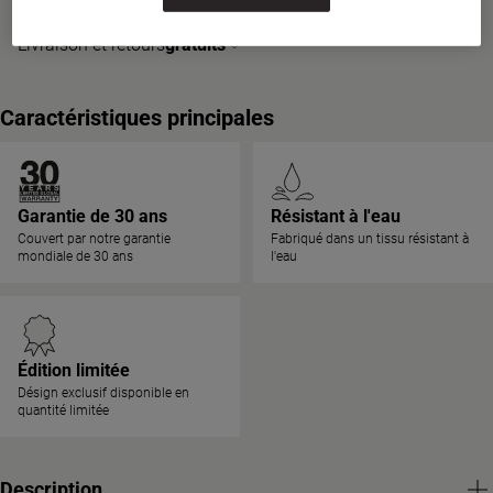
Livraison et retours
gratuits
Caractéristiques principales
Garantie de 30 ans
Résistant à l'eau
Couvert par notre garantie
Fabriqué dans un tissu résistant à
mondiale de 30 ans
l'eau
Édition limitée
Désign exclusif disponible en
quantité limitée
Description