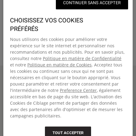
CONTINUER SANS ACCEPTER
CHOISISSEZ VOS COOKIES
PRÉFÉRÉS
Nous utilisons des cookies pour améliorer votre
expérience sur le site internet et personnaliser nos
recommandations et nos publicités. Pour en savoir plus,
consultez notre
Politique en matière de Confidentialité
et notre
Politique en matière de Cookies
. Acceptez tous
les cookies ou continuez sans ceux qui ne sont pas
Page d'accueil
DIESEL SHOULDER BAG
nécessaires en cliquant sur le bouton approprié. Vous
Collaboration
pouvez paramétrer et retirer votre consentement par
DIESEL SHOULDER BAG
l'intermédiaire de notre
Preference Center
, également
accessible en bas de page du site web. L'activation des
€155,00
Cookies de Ciblage permet de partager des données
Couleur
:
DSL Mash Up
avec des partenaires afin d'optimiser et de mesurer les
+1
campagnes publicitaires.
Taille:
H32 x L20 x P7 | 3 Litre
Comparer
Fermer
Taille 'Petit'
Petit
TOUT ACCEPTER