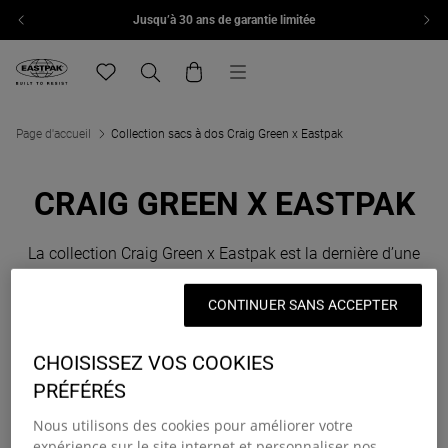
Jusqu’à 30 ans de garantie limitée
Aller au contenu
Menu
Eastpak, accéder à la page d'accueil de eu.eastpak.com
Translation missing: fr.general.navigation.wishlist
Recherche
Panier
Page d'accueil
Collection sacs à dos Craig Green x Eastpak
CRAIG GREEN X EASTPAK
La collection Craig Green x Eastpak est la dernière d’une
série de collaborations avec des créateurs, combinant
innovation sur les podiums, résistance et qualité. Craig
CONTINUER SANS ACCEPTER
Green est un créateur primé, célèbre pour son approche
innovante de la conception. Ses silhouettes remarquables
CHOISISSEZ VOS COOKIES
lors des défilés ont vu naître des pièces emblématiques,
PRÉFÉRÉS
comme la veste de travail matelassée, l’une de ses
signatures.
Nous utilisons des cookies pour améliorer votre
expérience sur le site internet et personnaliser nos