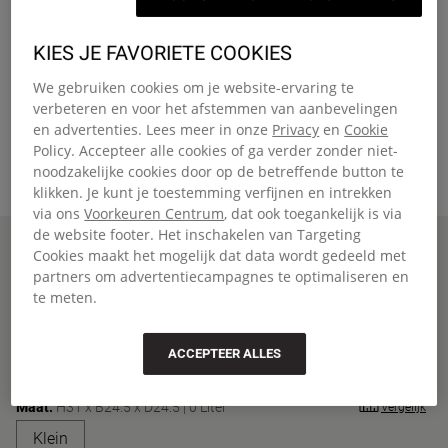
KIES JE FAVORIETE COOKIES
We gebruiken cookies om je website-ervaring te
verbeteren en voor het afstemmen van aanbevelingen
en advertenties. Lees meer in onze
Privacy
en
Cookie
Policy. Accepteer alle cookies of ga verder zonder niet-
noodzakelijke cookies door op de betreffende button te
klikken. Je kunt je toestemming verfijnen en intrekken
via ons
Voorkeuren Centrum
, dat ook toegankelijk is via
de website footer. Het inschakelen van Targeting
Home
BUKHAT
Cookies maakt het mogelijk dat data wordt gedeeld met
BUKHAT
partners om advertentiecampagnes te optimaliseren en
te meten.
Emmerhoed met ritsvak
€17,40
€29,00
-40%
Kleur
:
Black
ACCEPTEER ALLES
Maat:
H31 x B24.5 x D24.5 | 0 Liter
Vergelijk
Sluiten
'Klein' maat
Klein