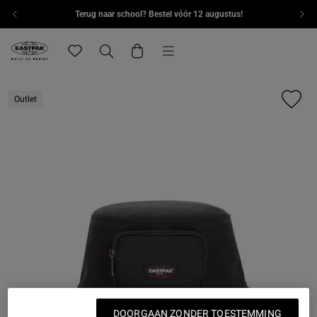
Terug naar school? Bestel vóór 12 augustus!
Overslaan naar inhoud
Menu
Eastpak, ga naar de startpagina van eu.eastpak.com
Translation missing: nl.general.navigation.wishlist
Zoeken
Winkelwagen
Outlet
DOORGAAN ZONDER TOESTEMMING