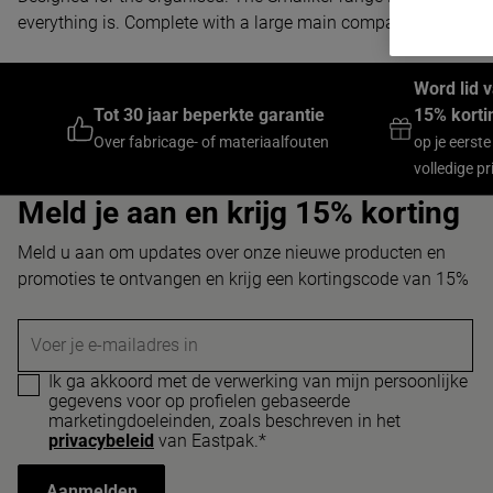
everything is. Complete with a large main compartment and a h
Word lid 
Tot 30 jaar beperkte garantie
15% korti
Over fabricage- of materiaalfouten
op je eerste
volledige pri
Meld je aan en krijg 15% korting
Meld u aan om updates over onze nieuwe producten en
promoties te ontvangen en krijg een kortingscode van 15%
Voer je e-mailadres in
Ik ga akkoord met de verwerking van mijn persoonlijke
gegevens voor op profielen gebaseerde
marketingdoeleinden, zoals beschreven in het
privacybeleid
van Eastpak.*
Aanmelden