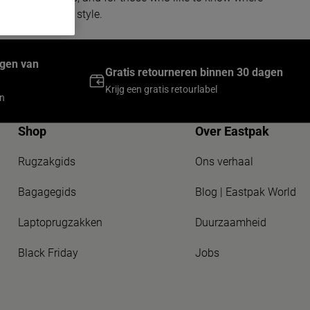
 comfort and in style.
ingen van
Gratis retourneren binnen 30 dagen
Krijg een gratis retourlabel
en
Shop
Over Eastpak
Rugzakgids
Ons verhaal
Bagagegids
Blog | Eastpak World
Laptoprugzakken
Duurzaamheid
Black Friday
Jobs