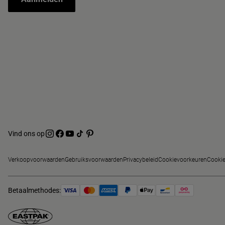
Vind ons op
Verkoopvoorwaarden
Gebruiksvoorwaarden
Privacybeleid
Cookievoorkeuren
Cookie
Betaalmethodes: