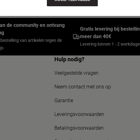
andy front pocket organiser, travel with everything you need in
van de community en ontvang
Gratis levering bij bestell
ng
meer dan 40€
 bestelling van artikelen tegen de
Levering binnen 1 - 2 werkdag
js
Hulp nodig?
Veelgestelde vragen
Neem contact met ons op
Garantie
Leveringsvoorwaarden
Betalingsvoorwaarden