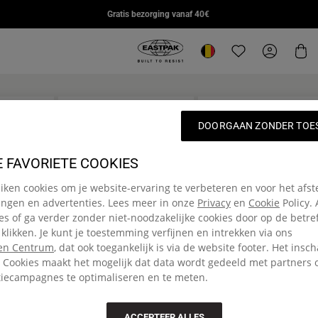
DAY PAK'R PRO
STUDY BUDDY
SUPL
Gratis bezorging vanaf 40€
€85,00
€95,00
€110,
Eastpak, ga naar de startpagina va
Locatie wijzigen
Translation missin
Mijn acc
Wi
'R®
DAY PAK'R
BENCHMARK
Online Exclusive
DOORGAAN ZONDER TOE
SINGLE
ugzak
Medium rugzak met
flessenhouder en laptopvak
Klein etui
E FAVORIETE COOKIES
€ 60,00
€ 13,00
ken cookies om je website-ervaring te verbeteren en voor het af
ingen en advertenties. Lees meer in onze
Privacy
en
Cookie
Policy.
ies of ga verder zonder niet-noodzakelijke cookies door op de betr
 klikken. Je kunt je toestemming verfijnen en intrekken via ons
en Centrum
, dat ook toegankelijk is via de website footer. Het insc
 Cookies maakt het mogelijk dat data wordt gedeeld met partners
tiecampagnes te optimaliseren en te meten.
 travel backpack for those that need quick and easy to access to
ACCEPTEER ALLES