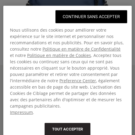
CONTINUER SANS ACCEPTER
Nous utilisons des cookies pour améliorer votre
expérience sur le site internet et personnaliser nos
recommandations et nos publicités. Pour en savoir plus,
consultez notre
Politique en matière de Confidentialité
et notre
Politique en matière de Cookies
. Acceptez tous
les cookies ou continuez sans ceux qui ne sont pas
nécessaires en cliquant sur le bouton approprié. Vous
Page d'accueil
PROVIDER
pouvez paramétrer et retirer votre consentement par
PROVIDER
l'intermédiaire de notre
Preference Center
, également
accessible en bas de page du site web. L'activation des
Grand sac à dos avec housse pour ordinateur portable et 2
Cookies de Ciblage permet de partager des données
compartiments
avec des partenaires afin d'optimiser et de mesurer les
CHF 119.00
campagnes publicitaires.
Impressum
.
Couleur
:
Powder Pilot
+3
Taille:
H44 x L0 x P25 | 33 Litre
Comparer
TOUT ACCEPTER
Fermer