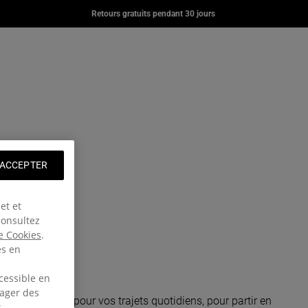
Retours gratuits pendant 30 jours
9.00
CHF 75.00
CHF 84.00
l de eu.eastpak.com
g: fr.general.navigation.wishlist
pte
ier
 ACCEPTER
et et
consultez
e Cookies
.
es en
cessible en
tager des
rchiez un sac pour vos trajets quotidiens, pour partir en
s