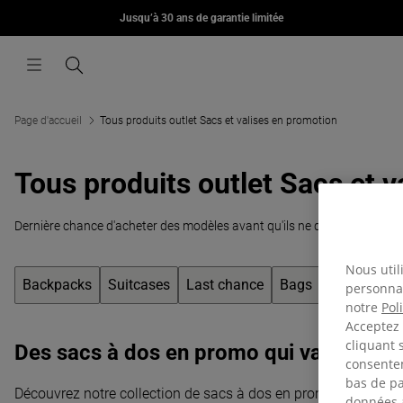
Jusqu’à 30 ans de garantie limitée
Aller au contenu
CHF 95.00
Menu
Recherche
Page d'accueil
Tous produits outlet Sacs et valises en promotion
Tous produits outlet Sacs et 
Dernière chance d'acheter des modèles avant qu'ils ne disparaissent po
Nous util
Backpacks
Suitcases
Last chance
Bags
Accessorie
personnal
notre
Pol
Acceptez 
cliquant 
Des sacs à dos en promo qui valent la p
consentem
bas de pa
Découvrez notre collection de sacs à dos en promotion et prof
données a