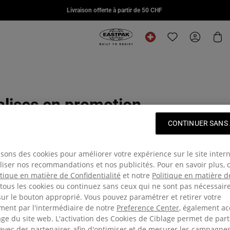
Livraison offerte à partir de 50 CHF
CHF 95.00
CHF 125.00
CHF 8
Eastpak, accéder à la page d'accuei
Changer de lieu
Translation missin
Mon com
Pan
valises en promotion
CONTINUER SANS
ur de bon. La remise se réfère au prix de vente recommandé à l'origine.
isons des cookies pour améliorer votre expérience sur le site intern
s
Collaborations
Online exclusives
View all Outlet
iser nos recommandations et nos publicités. Pour en savoir plus, 
itique en matière de Confidentialité
et notre
Politique en matière d
tous les cookies ou continuez sans ceux qui ne sont pas nécessair
sur le bouton approprié. Vous pouvez paramétrer et retirer votre
eine
ent par l'intermédiaire de notre
Preference Center
, également ac
ge du site web. L'activation des Cookies de Ciblage permet de par
itez de modèles intemporels à prix exceptionnels. Que vous reche
vec des partenaires afin d'optimiser et de mesurer les campagne