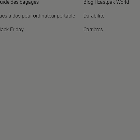
uide des bagages
Blog | Eastpak World
acs à dos pour ordinateur portable
Durabilité
lack Friday
Carrières