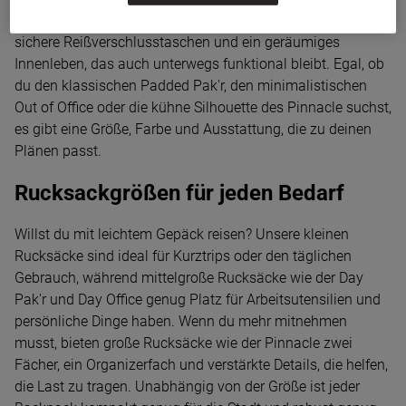
ausgerichtet. Dazu gehören gepolsterte Schultergurte,
sichere Reißverschlusstaschen und ein geräumiges
Innenleben, das auch unterwegs funktional bleibt. Egal, ob
du den klassischen Padded Pak'r, den minimalistischen
Out of Office oder die kühne Silhouette des Pinnacle suchst,
es gibt eine Größe, Farbe und Ausstattung, die zu deinen
Plänen passt.
Rucksackgrößen für jeden Bedarf
Willst du mit leichtem Gepäck reisen? Unsere kleinen
Rucksäcke sind ideal für Kurztrips oder den täglichen
Gebrauch, während mittelgroße Rucksäcke wie der Day
Pak'r und Day Office genug Platz für Arbeitsutensilien und
persönliche Dinge haben. Wenn du mehr mitnehmen
musst, bieten große Rucksäcke wie der Pinnacle zwei
Fächer, ein Organizerfach und verstärkte Details, die helfen,
die Last zu tragen. Unabhängig von der Größe ist jeder