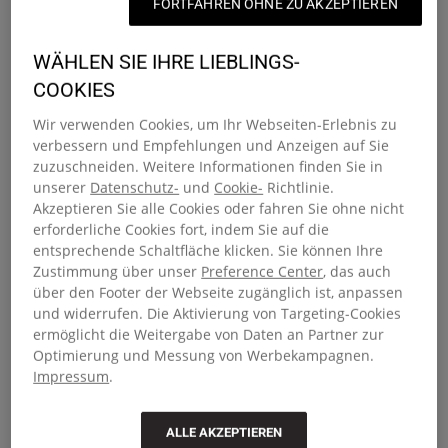
Rucksäcke mit besonderer Funktion
FORTFAHREN OHNE ZU AKZEPTIEREN
Entdecke eine Kollektion von Rucksäcken, die für den Alltag
WÄHLEN SIE IHRE LIEBLINGS-
gemacht sind – von früh bis spät und für den
COOKIES
Wochenendausflug. Egal, ob du zur Arbeit pendelst, zur Uni
Wir verwenden Cookies, um Ihr Webseiten-Erlebnis zu
fährst oder für einen Tagesausflug packst, unsere
verbessern und Empfehlungen und Anzeigen auf Sie
Rucksäcke sind für Leute gemacht, die viel unterwegs sind.
zuzuschneiden. Weitere Informationen finden Sie in
Die Designs vereinen intelligente Organisation mit der
unserer
Datenschutz-
und
Cookie-
Richtlinie.
stadttauglichen Langlebigkeit, für die Eastpak bekannt ist.
Akzeptieren Sie alle Cookies oder fahren Sie ohne nicht
Von strukturierten Laptopfächern bis hin zu ganztägigem
erforderliche Cookies fort, indem Sie auf die
Tragekomfort und klaren Strukturen – unsere Rucksäcke
entsprechende Schaltfläche klicken. Sie können Ihre
sind hart im Nehmen und dennoch bequem.
Zustimmung über unser
Preference Center
, das auch
über den Footer der Webseite zugänglich ist, anpassen
Rucksäcke für Damen, Herren und
und widerrufen. Die Aktivierung von Targeting-Cookies
ermöglicht die Weitergabe von Daten an Partner zur
Teenager
Optimierung und Messung von Werbekampagnen.
Impressum
.
Unser komplettes Sortiment an Rucksäcken ist für jeden
Trägertyp geeignet. Alle Eastpak Rucksäcke für Damen und
ALLE AKZEPTIEREN
Herren sind auf Komfort, Funktionalität und zeitlosen Stil