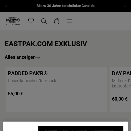
Bis zu 30 Jahre beschränkte Garantie
Zum Inhalt springen
Menü
Eastpak, zur Startseite von eu.eastpak.com
Translation missing: de.general.navigation.wishlis
Suchen
Warenkorb
EASTPAK.COM EXKLUSIV
Alles anzeigen
PADDED PAK'R®
DAY PA
Online Exclusive
Online Exc
Unser ikonischer Rucksack
Mittlerer 
Laptopfac
55,00 €
60,00 €