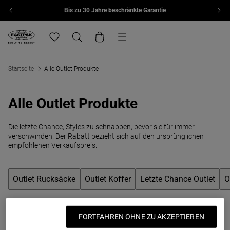
Bis zu 30 Jahre beschränkte Garantie
Zum Inhalt springen
Menü
Eastpak, zur Startseite von eu.eastpak.com
Translation missing: de.general.navigation.wishlis
Suchen
Warenkorb
Startseite
Alle Outlet Produkte
Alle Outlet Produkte
Die letzte Chance, Styles zu schnappen, bevor sie für immer
verschwinden. Der Rabatt bezieht sich auf den ursprünglichen
empfohlenen Verkaufspreis.
Outlet Rucksäcke
Outlet Koffer
Letzte Chance Outlet
O
Outlet-Rucksäcke die sich lohnen
FORTFAHREN OHNE ZU AKZEPTIEREN