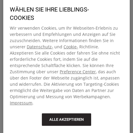
Entdecke unsere Outlet-Kollektion: zeitloses Design und
WÄHLEN SIE IHRE LIEBLINGS-
zuverlässige Qualität – jetzt zu besonders günstigen
COOKIES
Preisen. Ob für den Alltag, das Wochenende oder die
Schule, hier findest du robuste Rucksäcke, die mit dir
Wir verwenden Cookies, um Ihr Webseiten-Erlebnis zu
verbessern und Empfehlungen und Anzeigen auf Sie
mithalten. Von auffälligen Prints bis hin zu schlichten
zuzuschneiden. Weitere Informationen finden Sie in
Tönen: Jeder Rucksack kommt mit gepolsterten Trägern,
unserer
Datenschutz-
und
Cookie-
Richtlinie.
praktischen Reißverschlussfächern und der typischen
Akzeptieren Sie alle Cookies oder fahren Sie ohne nicht
Langlebigkeit von Eastpak. Stylish, funktional und gemacht
erforderliche Cookies fort, indem Sie auf die
fürs echte Leben – jetzt zum smarten Preis.
entsprechende Schaltfläche klicken. Sie können Ihre
Zustimmung über unser
Preference Center
, das auch
Clever sparen mit Outlet-Gepäck
über den Footer der Webseite zugänglich ist, anpassen
und widerrufen. Die Aktivierung von Targeting-Cookies
ermöglicht die Weitergabe von Daten an Partner zur
Auf der Suche nach einem neuen Reisebegleiter? In
Optimierung und Messung von Werbekampagnen.
unserem Outlet-Gepäck findest du Handgepäck-Trolleys,
Impressum
.
flexible Koffer aus Stoff und robuste Hartschalenkoffer –
alle bis zu 50 % reduziert. Egal ob Wochenendtrip oder
Weltreise: Diese Koffer sind bereit, dich überallhin zu
ALLE AKZEPTIEREN
begleiten. Ausgestattet mit Features wie Teleskopgriffen,