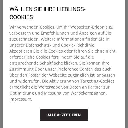
Entdecke unsere Outlet-Kollektion: zeitloses Design und
WÄHLEN SIE IHRE LIEBLINGS-
zuverlässige Qualität – jetzt zu besonders günstigen
COOKIES
Preisen. Ob für den Alltag, das Wochenende oder die
Schule, hier findest du robuste Rucksäcke, die mit dir
Wir verwenden Cookies, um Ihr Webseiten-Erlebnis zu
verbessern und Empfehlungen und Anzeigen auf Sie
mithalten. Von auffälligen Prints bis hin zu schlichten
zuzuschneiden. Weitere Informationen finden Sie in
Tönen: Jeder Rucksack kommt mit gepolsterten Trägern,
unserer
Datenschutz-
und
Cookie-
Richtlinie.
praktischen Reißverschlussfächern und der typischen
Akzeptieren Sie alle Cookies oder fahren Sie ohne nicht
Langlebigkeit von Eastpak. Stylish, funktional und gemacht
erforderliche Cookies fort, indem Sie auf die
fürs echte Leben – jetzt zum smarten Preis.
entsprechende Schaltfläche klicken. Sie können Ihre
Zustimmung über unser
Preference Center
, das auch
Clever sparen mit Outlet-Gepäck
über den Footer der Webseite zugänglich ist, anpassen
und widerrufen. Die Aktivierung von Targeting-Cookies
ermöglicht die Weitergabe von Daten an Partner zur
Auf der Suche nach einem neuen Reisebegleiter? In
Optimierung und Messung von Werbekampagnen.
unserem Outlet-Gepäck findest du Handgepäck-Trolleys,
Impressum
.
flexible Koffer aus Stoff und robuste Hartschalenkoffer –
alle bis zu 50 % reduziert. Egal ob Wochenendtrip oder
Weltreise: Diese Koffer sind bereit, dich überallhin zu
ALLE AKZEPTIEREN
begleiten. Ausgestattet mit Features wie Teleskopgriffen,