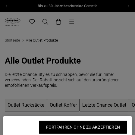
Bis zu 30 Jahre beschränkte Garantie
Zum Inhalt springen
Menü
Eastpak, zur Startseite von eu.eastpak.com
Translation missing: de.general.navigation.wishlis
Suchen
Warenkorb
Startseite
Alle Outlet Produkte
Alle Outlet Produkte
Die letzte Chance, Styles zu schnappen, bevor sie für immer
verschwinden. Der Rabatt bezieht sich auf den ursprünglichen
empfohlenen Verkaufspreis.
Outlet Rucksäcke
Outlet Koffer
Letzte Chance Outlet
O
Outlet-Rucksäcke die sich lohnen
FORTFAHREN OHNE ZU AKZEPTIEREN