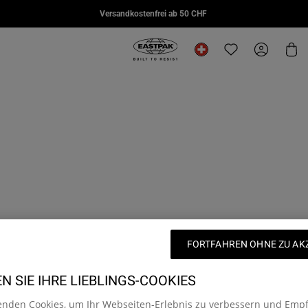
Versandkostenfrei ab 50 CHF
CHF 95.00
CHF 109.00
CHF 1
Eastpak, zur Startseite von eu.east
Standort ändern
Translation missi
Mein Kon
Wa
FORTFAHREN OHNE ZU AK
 SIE IHRE LIEBLINGS-COOKIES
enden Cookies, um Ihr Webseiten-Erlebnis zu verbessern und Emp