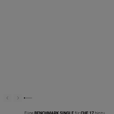
Füge
BENCHMARK SINGLE
für
CHF 17
hinzu