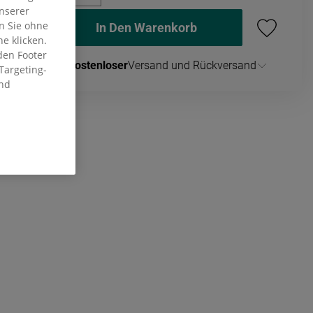
nserer
en Sie ohne
In Den Warenkorb
he klicken.
den Footer
Kostenloser
Versand und Rückversand
Targeting-
und