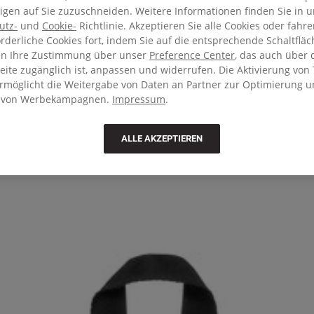
gen auf Sie zuzuschneiden. Weitere Informationen finden Sie in u
utz-
und
Cookie-
Richtlinie. Akzeptieren Sie alle Cookies oder fahr
orderliche Cookies fort, indem Sie auf die entsprechende Schaltfläc
en Ihre Zustimmung über unser
Preference Center
, das auch über 
ite zugänglich ist, anpassen und widerrufen. Die Aktivierung von 
ermöglicht die Weitergabe von Daten an Partner zur Optimierung 
 von Werbekampagnen.
Impressum
.
ALLE AKZEPTIEREN