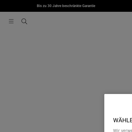
Bis zu 30 Jahre beschränkte Garantie
Zum Inhalt springen
CHF 95.00
Menü
Suchen
WÄHLEN
Wir verw