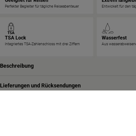
Geeignet für Reisen
Extrem langleb
Perfekter Begleiter für tägliche Reiseabenteuer
Entwickelt für den t
TSA Lock
Wasserfest
Integriertes TSA-Zahlenschloss mit drei Ziffern
Aus wasserabweisend
Beschreibung
Lieferungen und Rücksendungen
Material und Pflege
Garantie