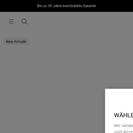
MORIUS
Bis zu 30 Jahre beschränkte Garantie
Zum Inhalt springen
€85,00
Menü
Suchen
New Arrivals
WÄHLEN
Wir verw
und Anzei