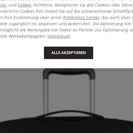
utz-
und
Cookie-
Richtlinie. Akzeptieren Sie alle Cookies oder fahr
orderliche Cookies fort, indem Sie auf die entsprechende Schaltfläc
en Ihre Zustimmung über unser
Preference Center
, das auch über 
ite zugänglich ist, anpassen und widerrufen. Die Aktivierung von 
ermöglicht die Weitergabe von Daten an Partner zur Optimierung 
 von Werbekampagnen.
Impressum
.
ALLE AKZEPTIEREN