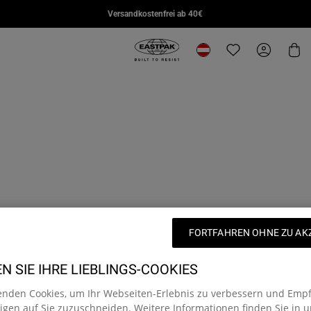
DAY PAK'R PRO
STUDY BUDDY
SUPL
Versandkostenfrei ab 40€
€85,00
€95,00
€110,
Eastpak, zur Startseite von eu.east
Standort ändern
Translation missi
Mein Kon
Wa
FORTFAHREN OHNE ZU AK
 SIE IHRE LIEBLINGS-COOKIES
enden Cookies, um Ihr Webseiten-Erlebnis zu verbessern und Emp
gen auf Sie zuzuschneiden. Weitere Informationen finden Sie in u