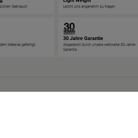
ig
Light Weight
äglichen Gebrauch
Leicht und angenehm zu tragen
30 Jahre Garantie
em Material gefertigt
Abgedeckt durch unsere weltweite 30-Jahre-
Garantie