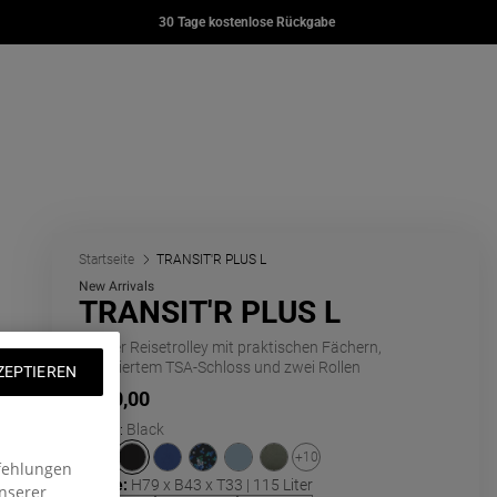
YER
DAY OFFICE
DAY PAK'R
30 Tage kostenlose Rückgabe
00
€80,00
€67,00
pak.com
ng: de.general.navigation.wishlist
to
renkorb
Startseite
TRANSIT'R PLUS L
New Arrivals
TRANSIT'R PLUS L
Großer Reisetrolley mit praktischen Fächern,
integriertem TSA-Schloss und zwei Rollen
ZEPTIEREN
€210,00
Farbe
:
Black
+10
fehlungen
Größe:
H79 x B43 x T33 | 115 Liter
nserer