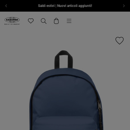
Saldi estivi | Nuovi articoli aggiunti!
Vai al contenuto
Menu
Eastpak, vai alla home page di eu.eastpak.com
Translation missing: it.general.navigation.wishlist
Ricerca
Carrello