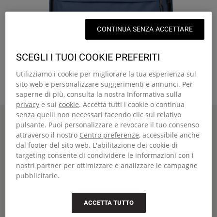
CONTINUA SENZA ACCETTARE
SCEGLI I TUOI COOKIE PREFERITI
Utilizziamo i cookie per migliorare la tua esperienza sul
sito web e personalizzare suggerimenti e annunci. Per
saperne di più, consulta la nostra Informativa sulla
privacy
e sui
cookie
. Accetta tutti i cookie o continua
senza quelli non necessari facendo clic sul relativo
Home
OUT OF OFFICE
pulsante. Puoi personalizzare e revocare il tuo consenso
OUT OF OFFICE
attraverso il nostro
Centro preferenze
, accessibile anche
Zaino medio con tasca per laptop
dal footer del sito web. L'abilitazione dei cookie di
targeting consente di condividere le informazioni con i
€67,00
nostri partner per ottimizzare e analizzare le campagne
Colore scontato
pubblicitarie.
Colore
:
Powder Pilot
ACCETTA TUTTO
+27