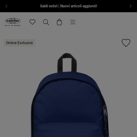
Saldi estivi | Nuovi articoli aggiunti!
Vai al contenuto
Menu
Eastpak, vai alla home page di eu.eastpak.com
Translation missing: it.general.navigation.wishlist
Ricerca
Carrello
Online Exclusive