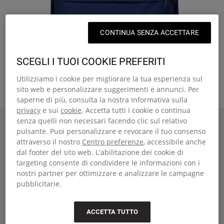
CONTINUA SENZA ACCETTARE
SCEGLI I TUOI COOKIE PREFERITI
Utilizziamo i cookie per migliorare la tua esperienza sul
sito web e personalizzare suggerimenti e annunci. Per
saperne di più, consulta la nostra Informativa sulla
privacy
e sui
cookie
. Accetta tutti i cookie o continua
senza quelli non necessari facendo clic sul relativo
Home
OUT OF OFFICE
OUT OF OFFICE
pulsante. Puoi personalizzare e revocare il tuo consenso
attraverso il nostro
Centro preferenze
, accessibile anche
Zaino medio con tasca per laptop
dal footer del sito web. L'abilitazione dei cookie di
€45,50
€65,00
-30%
targeting consente di condividere le informazioni con i
nostri partner per ottimizzare e analizzare le campagne
Colore scontato
Ship Navy
pubblicitarie.
Colore
:
ACCETTA TUTTO
+27